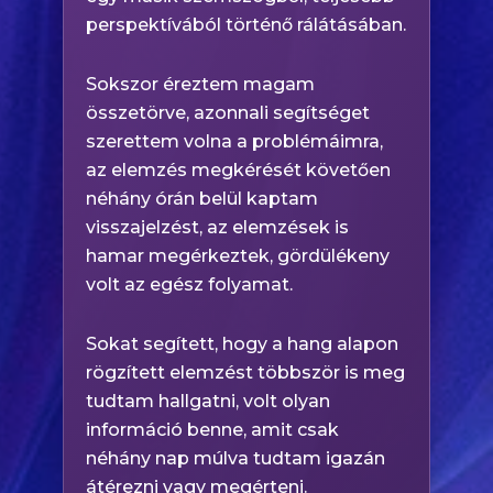
perspektívából történő rálátásában.
Sokszor éreztem magam
összetörve, azonnali segítséget
szerettem volna a problémáimra,
az elemzés megkérését követően
néhány órán belül kaptam
visszajelzést, az elemzések is
hamar megérkeztek, gördülékeny
volt az egész folyamat.
Sokat segített, hogy a hang alapon
rögzített elemzést többször is meg
tudtam hallgatni, volt olyan
információ benne, amit csak
néhány nap múlva tudtam igazán
átérezni vagy megérteni.