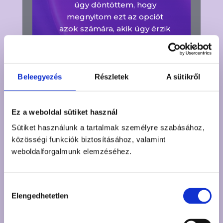
úgy döntöttem, hogy
megnyitom ezt az opciót
azok számára, akik úgy érzik
szükségük van rá. Szeretettel
várlak Benneteket!
Beleegyezés
Részletek
A sütikről
Ez a weboldal sütiket használ
Sütiket használunk a tartalmak személyre szabásához,
közösségi funkciók biztosításához, valamint
Miért fordulnak hozzám az
weboldalforgalmunk elemzéséhez.
emberek?
• több mint 15 év tapasztalat intuitív
Hozzájárulás
Elengedhetetlen
segítőként
kiválasztása
• több ezer BodyTalk oldás
• YouTube | Facebook | TikTok közösség több