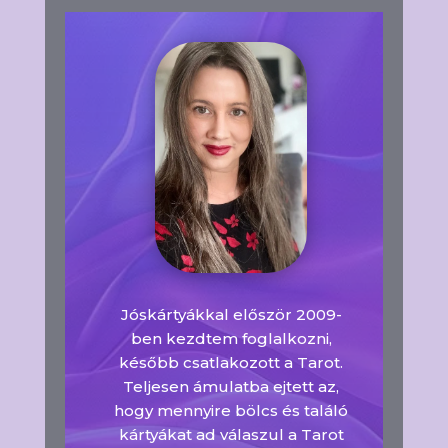
Jóskártyákkal először 2009-
ben kezdtem foglalkozni,
később csatlakozott a Tarot.
Teljesen ámulatba ejtett az,
hogy mennyire bölcs és találó
kártyákat ad válaszul a Tarot