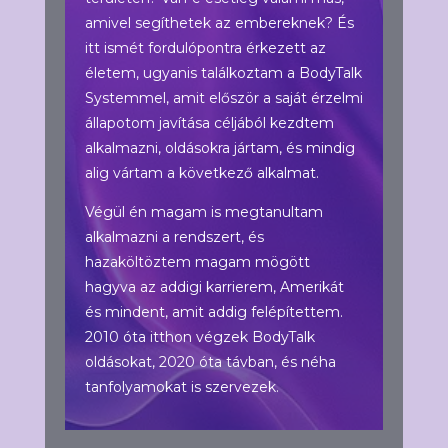
amivel segíthetek az embereknek? És
itt ismét fordulópontra érkezett az
életem, ugyanis találkoztam a BodyTalk
Systemmel, amit először a saját érzelmi
állapotom javítása céljából kezdtem
alkalmazni, oldásokra jártam, és mindig
alig vártam a következő alkalmat.
Végül én magam is megtanultam
alkalmazni a rendszert, és
hazaköltöztem magam mögött
hagyva az addigi karrierem, Amerikát
és mindent, amit addig felépítettem.
2010 óta itthon végzek BodyTalk
oldásokat, 2020 óta távban, és néha
tanfolyamokat is szervezek.