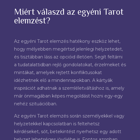
Miért válaszd az egyéni Tarot
elemzést?
Az egyéni Tarot elemzés hatékony eszköz lehet,
hogy mélyebben megértsd jelenlegi helyzetedet,
és tisztábban láss az opcióid illetően. Segít feltárni
a tudatalattidban rejlő gondolatokat, érzelmeket és
mintákat, amelyek rejtett konfliktusokat
idézhetnek elő a mindennapokban. A kártyák
inspirációt adhatnak a szemléletváltáshoz is, amely
már önmagában képes megoldást hozni egy-egy
nehéz szituációban.
Az egyéni Tarot elemzés során személyekkel vagy
helyzetekkel kapcsolatban is feltehetsz
kérdéseket, sőt, betekintést nyerhetsz egy adott
helyzet lehetséges jövőjébe is. Fontos azonban