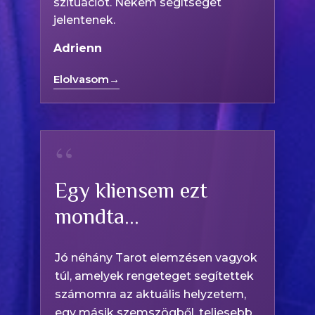
szituációt. Nekem segítséget
jelentenek.
Adrienn
Elolvasom
→
“
Egy kliensem ezt
mondta…
Jó néhány Tarot elemzésen vagyok
túl, amelyek rengeteget segítettek
számomra az aktuális helyzetem,
egy másik szemszögből, teljesebb