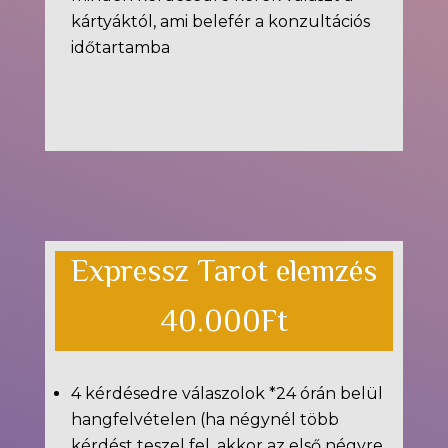
kártyáktól, ami belefér a konzultációs
időtartamba
Expressz Tarot elemzés
40.000Ft
4 kérdésedre válaszolok *24 órán belül
hangfelvételen (ha négynél több
kérdést teszel fel, akkor az első négyre