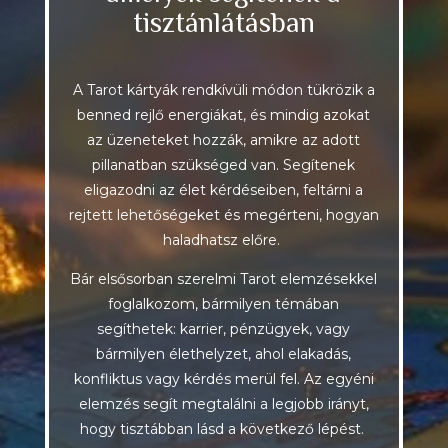
tisztánlátásban
A Tarot kártyák rendkívüli módon tükrözik a
benned rejlő energiákat, és mindig azokat
az üzeneteket hozzák, amikre az adott
pillanatban szükséged van. Segítenek
eligazodni az élet kérdéseiben, feltárni a
rejtett lehetőségeket és megérteni, hogyan
haladhatsz előre.
Bár elsősorban szerelmi Tarot elemzésekkel
foglalkozom, bármilyen témában
segíthetek: karrier, pénzügyek, vagy
bármilyen élethelyzet, ahol elakadás,
konfliktus vagy kérdés merül fel. Az egyéni
elemzés segít megtalálni a legjobb irányt,
hogy tisztábban lásd a következő lépést.