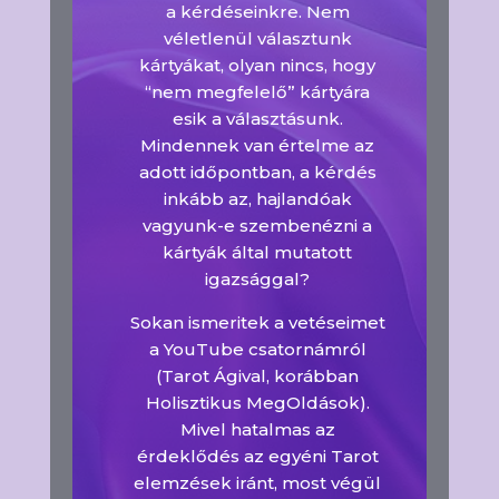
a kérdéseinkre. Nem
véletlenül választunk
kártyákat, olyan nincs, hogy
“nem megfelelő” kártyára
esik a választásunk.
Mindennek van értelme az
adott időpontban, a kérdés
inkább az, hajlandóak
vagyunk-e szembenézni a
kártyák által mutatott
igazsággal?
Sokan ismeritek a vetéseimet
a YouTube csatornámról
(Tarot Ágival, korábban
Holisztikus MegOldások).
Mivel hatalmas az
érdeklődés az egyéni Tarot
elemzések iránt, most végül