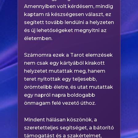
Amennyiben volt kérdésem, mindig
kaptam rá készségesen választ, ez
segített tovább lendülni a helyzeten
és új lehetőségeket megnyitni az
életemben.
Számomra ezek a Tarot elemzések
nem csak egy kártyából kirakott
helyzetet mutattak meg, hanem
teret nyitottak egy teljesebb,
örömtelibb életre, és utat mutattak
egy napról napra boldogabb
önmagam felé vezető úthoz.
Mindent hálásan köszönök, a
szeretetteljes segítséget, a bátorító
támogatást és a szakértelmet,