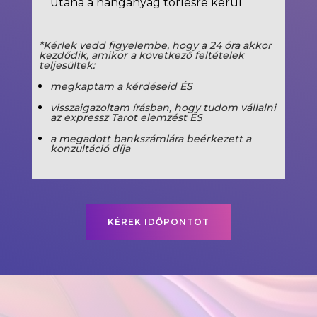
utána a hanganyag törlésre kerül
*Kérlek vedd figyelembe, hogy a 24 óra akkor
kezdődik, amikor a következő feltételek
teljesültek:
megkaptam a kérdéseid ÉS
visszaigazoltam írásban, hogy tudom vállalni
az expressz Tarot elemzést ÉS
a megadott bankszámlára beérkezett a
konzultáció díja
KÉREK IDŐPONTOT