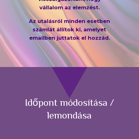
vállalom az elemzést.
Az utalásról minden esetben
számlát állítok ki, amelyet
emailben juttatok el hozzád.
Időpont módosítása /
lemondása