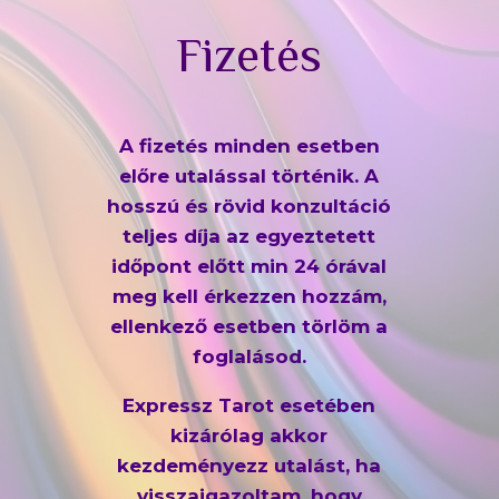
Fizetés
A fizetés minden esetben
előre utalással történik. A
hosszú és rövid konzultáció
teljes díja az egyeztetett
időpont előtt min 24 órával
meg kell érkezzen hozzám,
ellenkező esetben törlöm a
foglalásod.
Expressz Tarot esetében
kizárólag akkor
kezdeményezz utalást, ha
visszaigazoltam, hogy