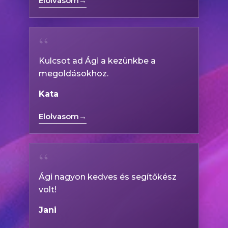
Elolvasom
→
“
Kulcsot ad Ági a kezünkbe a
megoldásokhoz.
Kata
Elolvasom
→
“
Ági nagyon kedves és segítőkész
volt!
Jani