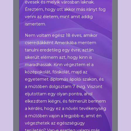
évesek és melyik városban laknak.
Éreztem, hogy ott akkor más irányt fog
venni az életem, mint amit addig
ismertem.
Nem voltam egész 18 éves, amikor
cserediákként Amerikába mentem
tanulni eredetileg egy évre, aztán
sikerült elérnem azt, hogy kinn is
maradhassak. Kinn végeztem el a
középiskolát, főiskolát, majd az
egyetemet diplomás ápolói szakon, és
a műtőben dolgoztam 7 évig. Viszont
eljutottam egy olyan pontra, ahol
elkezdtem kiégni, és felmerült bennem
a kérdés, hogy ez a nővéri tevékenység
a műtőben vajon a legjobb-e, amit én
végezhetek az egészségügy
területén? Van-e esetleg valami más,