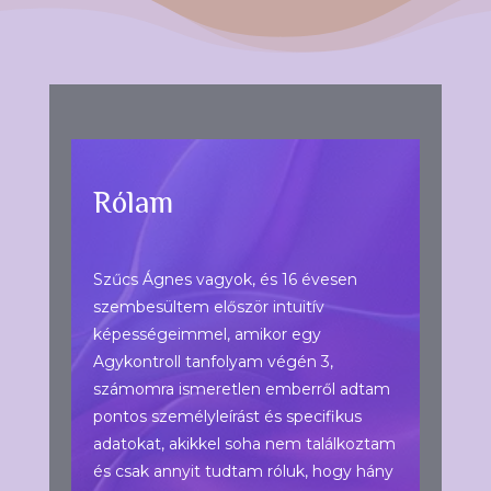
Rólam
Szűcs Ágnes vagyok, és 16 évesen
szembesültem először intuitív
képességeimmel, amikor egy
Agykontroll tanfolyam végén 3,
számomra ismeretlen emberről adtam
pontos személyleírást és specifikus
adatokat, akikkel soha nem találkoztam
és csak annyit tudtam róluk, hogy hány